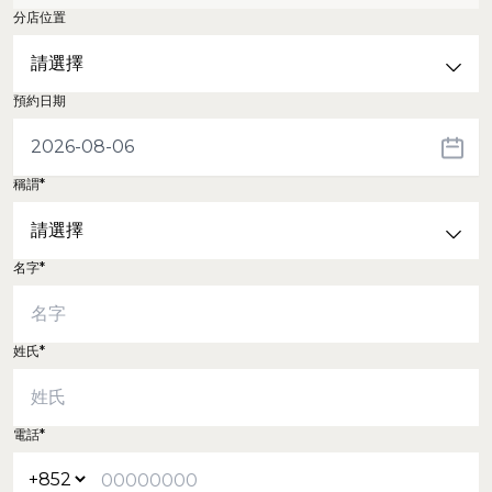
分店位置
預約日期
稱謂*
名字*
姓氏*
電話*