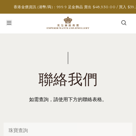
香港金價資訊 (港幣/両)：999.9 足金飾品 賣出 $48,930.00 / 買入 $39,2
聯絡我們
如需查詢，請使用下方的聯絡表格。