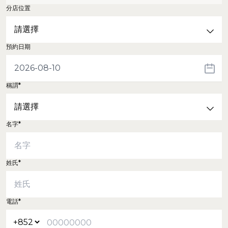
分店位置
預約日期
稱謂*
名字*
姓氏*
電話*