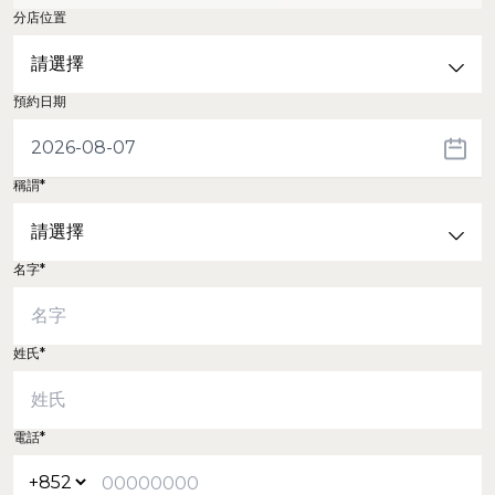
分店位置
預約日期
稱謂*
名字*
姓氏*
電話*