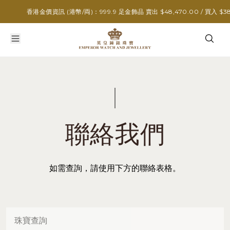
香港金價資訊 (港幣/両)：999.9 足金飾品 賣出 $48,470.00 / 買入 $38,
聯絡我們
如需查詢，請使用下方的聯絡表格。