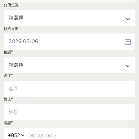
分店位置
預約日期
稱謂*
名字*
姓氏*
電話*