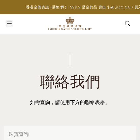
香港金價資訊 (港幣/両)：999.9 足金飾品 賣出 $48,930.00 / 買入 $
聯絡我們
如需查詢，請使用下方的聯絡表格。