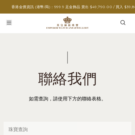
香港金價資訊 (港幣/両)：999.9 足金飾品 賣出 $49,790.00 / 買入 $39,88
聯絡我們
如需查詢，請使用下方的聯絡表格。