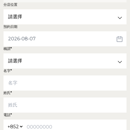
分店位置
預約日期
稱謂*
名字*
姓氏*
電話*