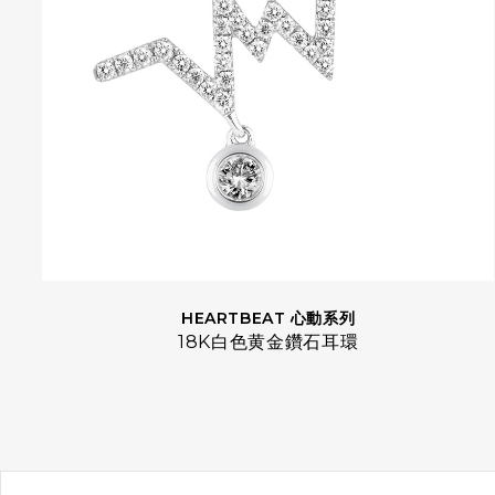
HEARTBEAT 心動系列
18K白色黄金鑽石耳環