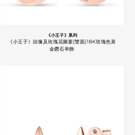
《小王子》系列
《小王子》頭像及玫瑰花圖案(雙面)18K玫瑰色黃
金鑽石串飾