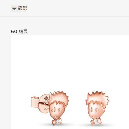
篩選
60
結果