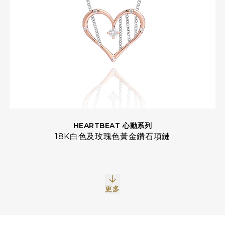
HEARTBEAT 心動系列
18K白色及玫瑰色黃金鑽石項鏈
更多