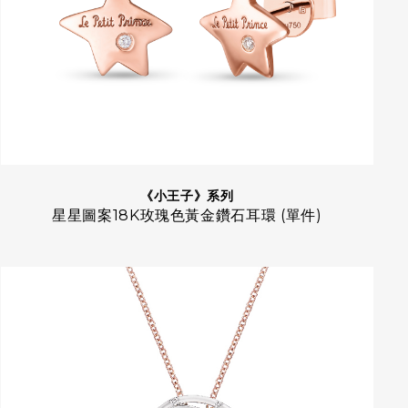
《小王子》系列
星星圖案18K玫瑰色黃金鑽石耳環 (單件)