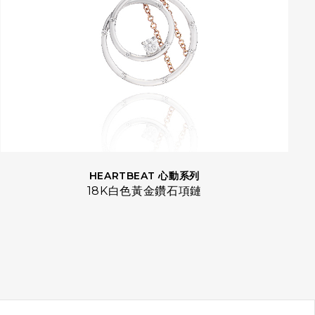
HEARTBEAT 心動系列
18K白色黃金鑽石項鏈