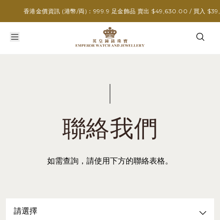
香港金價資訊 (港幣/両)：999.9 足金飾品 賣出 $49,630.00 / 買入 $39,6
聯絡我們
如需查詢，請使用下方的聯絡表格。