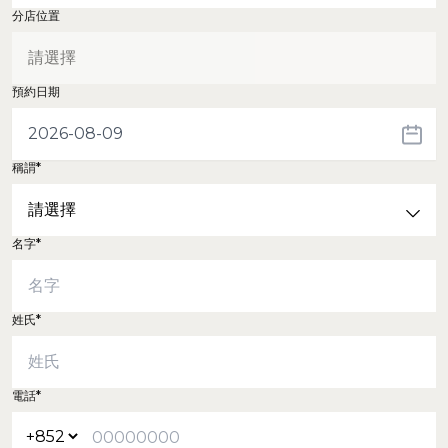
分店位置
預約日期
稱謂*
名字*
姓氏*
電話*