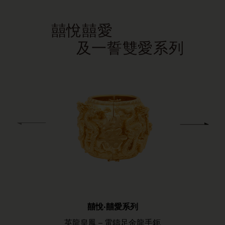
囍悅囍愛
及一誓雙愛系列
囍悅‧囍愛系列
英龍皇鳳 – 電鑄足金龍手鈪