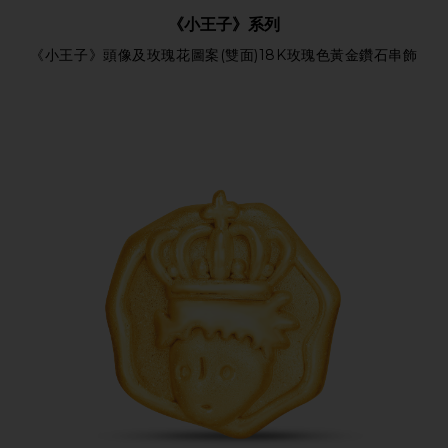
《小王子》系列
《小王子》頭像及玫瑰花圖案(雙面)18K玫瑰色黃金鑽石串飾