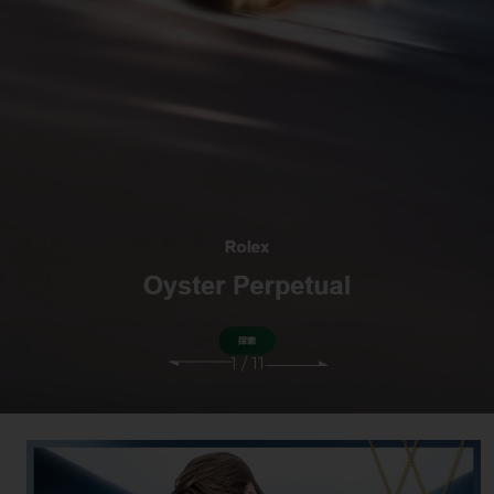
1
/
11