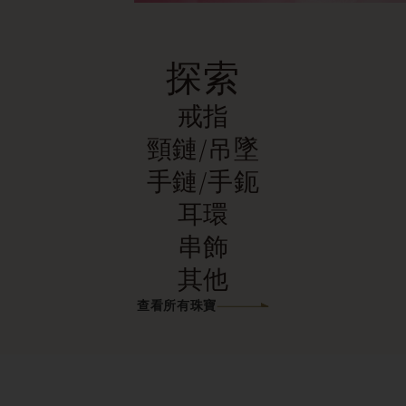
探索
戒指
頸鏈/吊墜
手鏈/手鈪
耳環
串飾
其他
查看所有珠寶