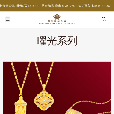
價資訊 (港幣/両)：999.9 足金飾品 賣出 $48,470.00 / 買入 $38,820.00
曜光系列