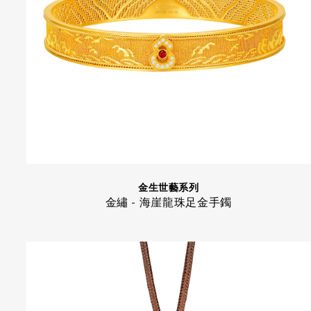
金生世藝系列
金繡 - 海崖龍珠足金手鐲