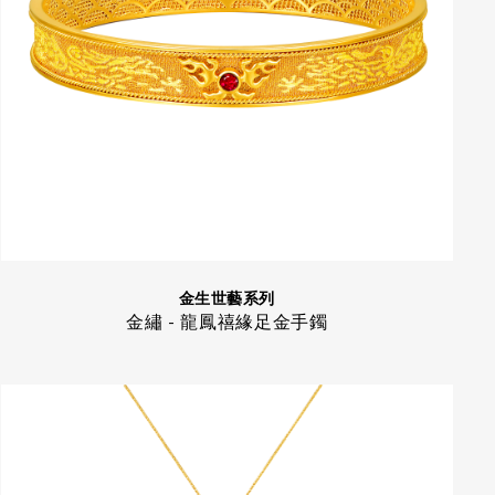
金生世藝系列
金繡 - 龍鳳禧緣足金手鐲