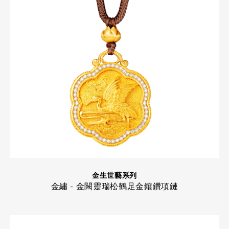
金生世藝系列
金繡 - 金闕靈瑞松鶴足金鑲鑽項鏈