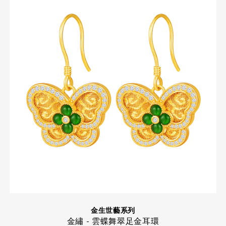
金生世藝系列
金繡 - 雲蝶舞翠足金耳環