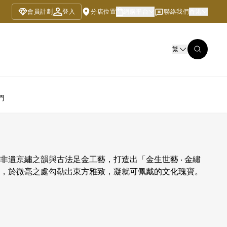
會員計劃
登入
分店位置
網購平台
聯絡我們
香港
繁
們
非遺京繡之韻與古法足金工藝，打造出「金生世藝 ‧ 金繡
，於微毫之處勾勒出東方雅致，凝就可佩戴的文化瑰寶。