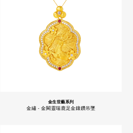
金生世藝系列
金繡 - 金闕靈瑞鹿足金鑲鑽吊墜