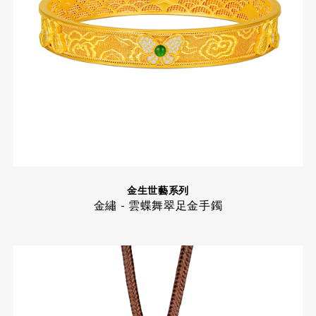
金生世藝系列
金繡 - 雲蝶舞翠足金手鐲