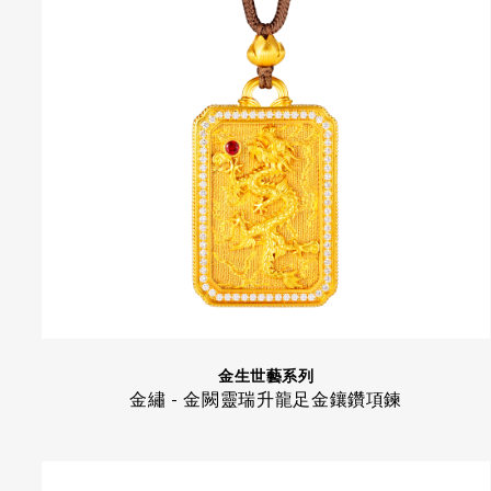
金生世藝系列
金繡 - 金闕靈瑞升龍足金鑲鑽項鍊