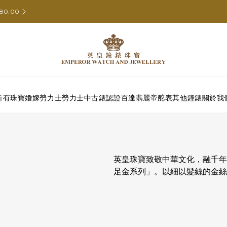
80.00
所有珠寶
婚嫁
勞力士
勞力士中古錶認證
百達翡麗
帝舵表
其他鐘錶
關於我
列
英皇珠寶致敬中華文化，融千年
足金系列」。以細以髮絲的金絲