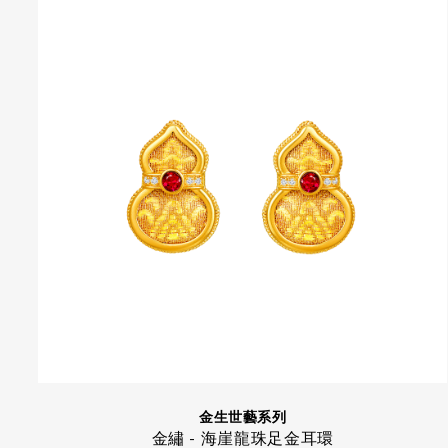
金生世藝系列
金繡 - 海崖龍珠足金耳環