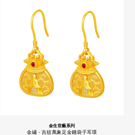
金生世藝系列
金繡 - 吉紋萬象足金錢袋子耳環