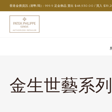
香港金價資訊 (港幣/両)：999.9 足金飾品 賣出 $48,930.00 / 買入 $39,2
金生世藝系