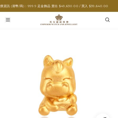
 (港幣/両)：999.9 足金飾品 賣出 $49,630.00 / 買入 $39,640.00