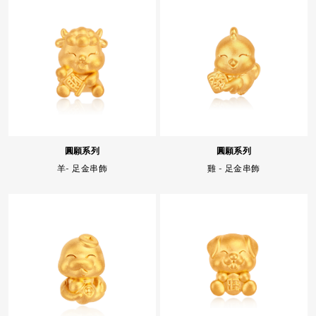
圓願系列
圓願系列
羊- 足金串飾
雞 - 足金串飾