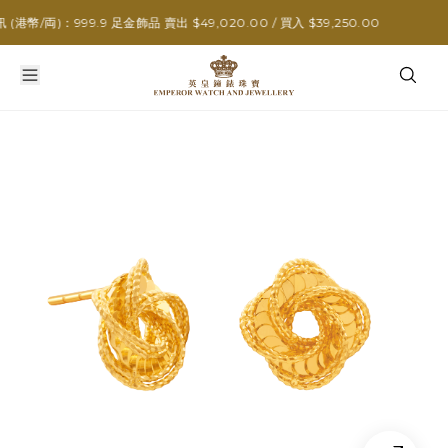
/両)：999.9 足金飾品 賣出 $49,020.00 / 買入 $39,250.00