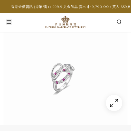
香港金價資訊 (港幣/両)：999.9 足金飾品 賣出 $49,790.00 / 買入 $39,880